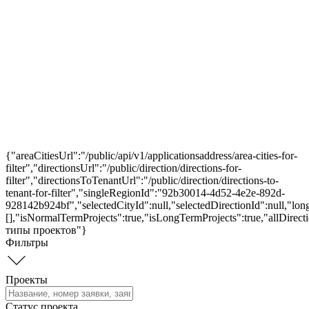
{"areaCitiesUrl":"/public/api/v1/applicationsaddress/area-cities-for-
filter","directionsUrl":"/public/direction/directions-for-
filter","directionsToTenantUrl":"/public/direction/directions-to-
tenant-for-filter","singleRegionId":"92b30014-4d52-4e2e-892d-
928142b924bf","selectedCityId":null,"selectedDirectionId":null,"lo
[],"isNormalTermProjects":true,"isLongTermProjects":true,"allDirect
типы проектов"}
Фильтры
Проекты
Статус проекта