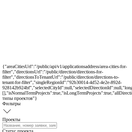
{"areaCitiesUrl":"/public/api/v1/applicationsaddress/area-cities-for-
filter","directionsUrl":"/public/direction/directions-for-
filter","directionsToTenantUrl":"/public/direction/directions-to-
tenant-for-filter","singleRegionId":"92b30014-4d52-4e2e-892d-
928142b924bf","selectedCityId":null,"selectedDirectionId":null,"lo
[],"isNormalTermProjects":true,"isLongTermProjects":true,"allDirect
типы проектов"}
Фильтры
Проекты
Статус проекта