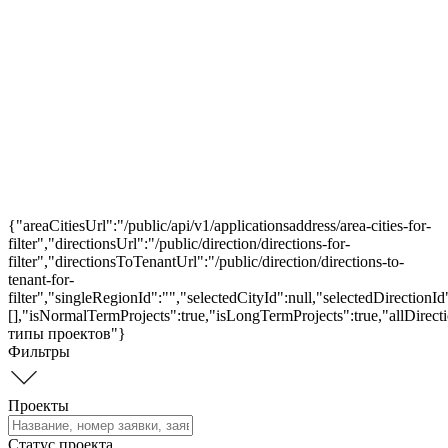
{"areaCitiesUrl":"/public/api/v1/applicationsaddress/area-cities-for-
filter","directionsUrl":"/public/direction/directions-for-
filter","directionsToTenantUrl":"/public/direction/directions-to-
tenant-for-
filter","singleRegionId":"","selectedCityId":null,"selectedDirection
[],"isNormalTermProjects":true,"isLongTermProjects":true,"allDirect
типы проектов"}
Фильтры
Проекты
Статус проекта