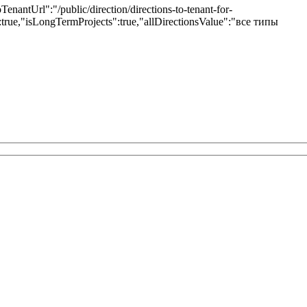
ToTenantUrl":"/public/direction/directions-to-tenant-for-
":true,"isLongTermProjects":true,"allDirectionsValue":"все типы