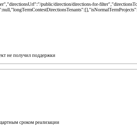
ter","directionsUrl":"/public/direction/directions-for-filter","directions
nId":null,"longTermContestDirectionsTenants":[],"isNormalTermProjects
ект не получил поддержки
ндартным сроком реализации