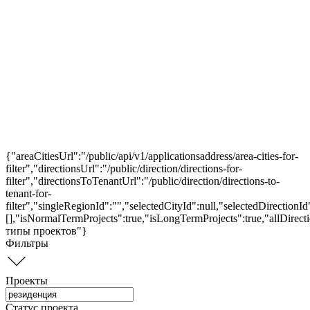
{"areaCitiesUrl":"/public/api/v1/applicationsaddress/area-cities-for-
filter","directionsUrl":"/public/direction/directions-for-
filter","directionsToTenantUrl":"/public/direction/directions-to-
tenant-for-
filter","singleRegionId":"","selectedCityId":null,"selectedDirection
[],"isNormalTermProjects":true,"isLongTermProjects":true,"allDirect
типы проектов"}
Фильтры
Проекты
Статус проекта