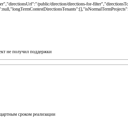
ter","directionsUrl":"/public/direction/directions-for-filter","directions
nId":null,"longTermContestDirectionsTenants":[],"isNormalTermProjects
ект не получил поддержки
ндартным сроком реализации