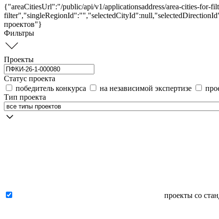
{"areaCitiesUrl":"/public/api/v1/applicationsaddress/area-cities-for-fil
filter","singleRegionId":"","selectedCityId":null,"selectedDirectio
проектов"}
Фильтры
Проекты
Статус проекта
победитель конкурса
на независимой экспертизе
про
Тип проекта
проекты со ста